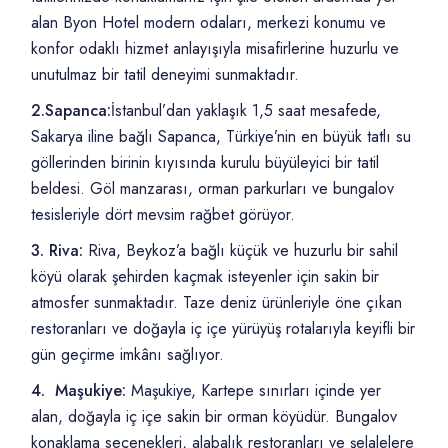
alan Byon Hotel modern odaları, merkezi konumu ve
konfor odaklı hizmet anlayışıyla misafirlerine huzurlu ve
unutulmaz bir tatil deneyimi sunmaktadır.
2.Sapanca:
İstanbul’dan yaklaşık 1,5 saat mesafede,
Sakarya iline bağlı Sapanca, Türkiye’nin en büyük tatlı su
göllerinden birinin kıyısında kurulu büyüleyici bir tatil
beldesi. Göl manzarası, orman parkurları ve bungalov
tesisleriyle dört mevsim rağbet görüyor.
3. Riva:
Riva, Beykoz’a bağlı küçük ve huzurlu bir sahil
köyü olarak şehirden kaçmak isteyenler için sakin bir
atmosfer sunmaktadır. Taze deniz ürünleriyle öne çıkan
restoranları ve doğayla iç içe yürüyüş rotalarıyla keyifli bir
gün geçirme imkânı sağlıyor.
4. Maşukiye:
Maşukiye, Kartepe sınırları içinde yer
alan, doğayla iç içe sakin bir orman köyüdür. Bungalov
konaklama seçenekleri, alabalık restoranları ve şelalelere